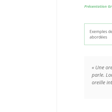
Présentation G
Exemples de
abordées
« Une ore
parle. L
oreille i