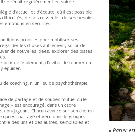
 Il se réunit régulièrement en soirée
.
vilégié d’accueil et d’écoute, où il est possible
 difficultés, de ses ressentis, de ses besoins
es émotions en sécurité.
 conditions propices pour mobiliser ses
regarder les choses autrement, sortir de
rouver de nouvelles idées, explorer des pistes
es.
 sortir de l’isolement, d’éviter de tourner en
’y épuiser.
eu de coaching, ni un lieu de psychothérapie.
ace de partage et de soutien mutuel où le
age » est encouragé, dans un cadre
 et non-jugeant. Chacun avance sur son chemin
ce qui est partagé et vécu dans le groupe,
ontre des uns et des autres, semblables et
« Parler es